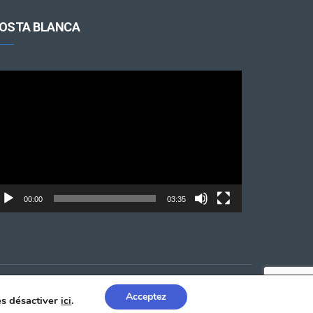
OSTA BLANCA
cteur
déo
00:00
03:35
Acceptez
les désactiver
ici
.