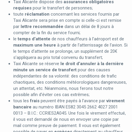
Taxi Alicante dispose des
assurances obligatoires
requises
pour le transfert de personnes;
toute
réclamation
concernant les services fournis par
Taxi Alicante sera prise en compte si celle-ci est remise
par
lettre recommandée
dans un délai de 8 jours à
compter de la fin du service fourni;
le
temps d’attente
de nos chauffeurs à l’aéroport est de
maximum une heure
à partir de l’atterrissage de l’avion. Si
le temps d’attente se prolonge, un supplément de 20€
s’appliquera au prix total convenu du transfert;
Taxi Alicante se réserve
le droit d’annuler à la dernière
minute un service de transfert
pour des causes
indépendantes de sa volonté: des conditions de trafic
chaotiques, des conditions météorologiques dangereuses,
un attentat, etc. Néanmoins, nous ferons tout notre
possible afin d’éviter ces cas extrêmes;
tous les
frais
peuvent être payés à l’avance par
virement
bancaire
au numéro IBAN ES82 3045 2662 4027 2001
0013 – B.I.C.: CCRIES2A045. Une fois le virement effectué,
il vous est demandé de nous en envoyer une copie par
mail comme preuve de paiement. Il vous est également
possible de payer en
espèces
directement au chauffeur