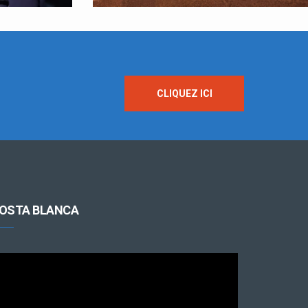
CLIQUEZ ICI
OSTA BLANCA
cteur
déo