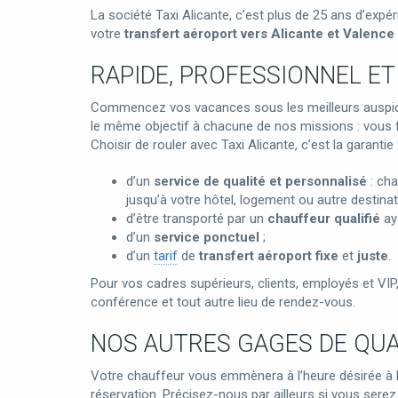
La société Taxi Alicante, c’est plus de 25 ans d’expé
votre
transfert aéroport vers Alicante et Valence
RAPIDE, PROFESSIONNEL E
Commencez vos vacances sous les meilleurs auspices e
le même objectif à chacune de nos missions : vous fai
Choisir de rouler avec Taxi Alicante, c’est la garantie 
d’un
service de qualité et personnalisé
: cha
jusqu’à votre hôtel, logement ou autre destinat
d’être transporté par un
chauffeur qualifié
ay
d’un
service ponctuel
;
d’un
tarif
de
transfert aéroport
fixe
et
juste
.
Pour vos cadres supérieurs, clients, employés et VI
conférence et tout autre lieu de rendez-vous.
NOS AUTRES GAGES DE QUA
Votre chauffeur vous emmènera à l’heure désirée à l
réservation. Précisez-nous par ailleurs si vous ser