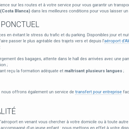
rience sur les routes et à votre service pour vous garantir un transpo
 (Costa Blanca)
dans les meilleures conditions pour vous laisser un 
T PONCTUEL
n évitant le stress du trafic et du parking. Disponibles jour et nui
re passer le plus agréable des trajets vers et depuis l’
aéroport d’Al
:
rgement des bagages, attente dans le hall des arrivées avec une pan
ion ;
ant reçu la formation adéquate et
maîtrisant plusieurs langues
;
P, nous offrons également un service de
transfert pour entreprise
faci
LITÉ
’aéroport en venant vous chercher à votre domicile ou à toute autr
ez accompagné d’un jeune enfant : nous mettons en effet à votre dis