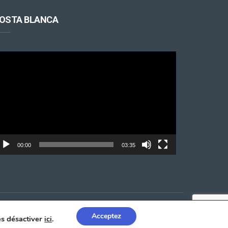
OSTA BLANCA
cteur
déo
00:00
03:35
Acceptez
les désactiver
ici
.