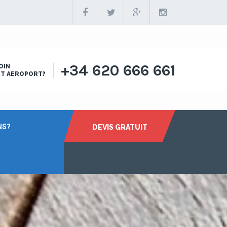
+34 620 666 661
OIN
RT AEROPORT?
NS?
DEVIS GRATUIT