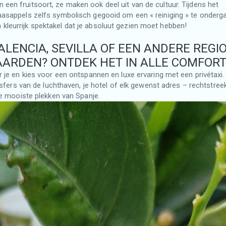
n een fruitsoort, ze maken ook deel uit van de cultuur. Tijdens het
aasappels zelfs symbolisch gegooid om een « reiniging » te onderg
n kleurrijk spektakel dat je absoluut gezien moet hebben!
ALENCIA, SEVILLA OF EEN ANDERE REGI
ARDEN? ONTDEK HET IN ALLE COMFORT
je en kies voor een ontspannen en luxe ervaring met een privétaxi.
nsfers van de luchthaven, je hotel of elk gewenst adres – rechtstree
e mooiste plekken van Spanje.