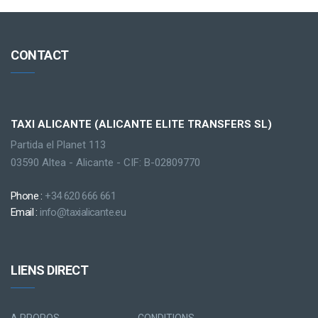
CONTACT
TAXI ALICANTE (ALICANTE ELITE TRANSFERS SL)
Partida el Planet 113
03590 Altea - Alicante - CIF: B-02809770
Phone :
+34 620 666 661
Email :
info@taxialicante.eu
LIENS DIRECT